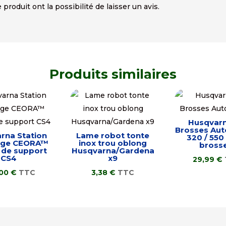
produit ont la possibilité de laisser un avis.
Produits similaires
Husqvarn
Brosses Au
rna Station
Lame robot tonte
320 / 550 
rge CEORA™
inox trou oblong
brosse
 de support
Husqvarna/Gardena
CS4
x9
29,99
€
,00
€
TTC
3,38
€
TTC