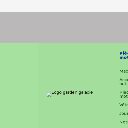
Piè
mot
Mac
Acc
outi
Pièc
mot
Vêt
Joue
Not