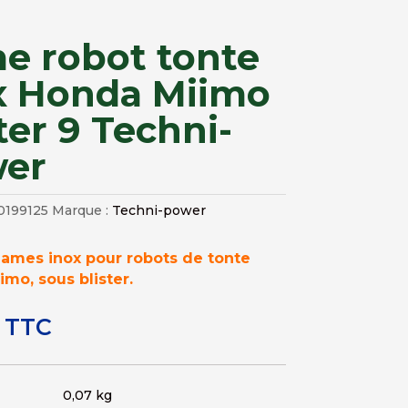
e robot tonte
x Honda Miimo
ter 9 Techni-
er
0199125
Marque :
Techni-power
lames inox pour robots de tonte
mo, sous blister.
TTC
0,07 kg