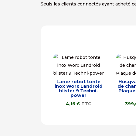
Seuls les clients connectés ayant acheté ce 
Lame robot tonte
Husqva
inox Worx Landroid
de cha
blister 9 Techni-
Plaque
power
4,16
€
TTC
399