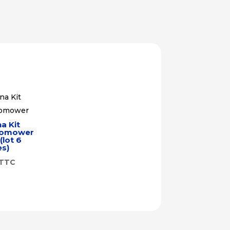
a Kit
tomower
(lot 6
s)
TTC