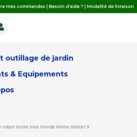
vre mes commandes
|
Besoin d’aide ?
|
Modalité de livraison

 outillage de jardin
ts & Equipements
opos
 robot tonte inox Honda Miimo blister 9