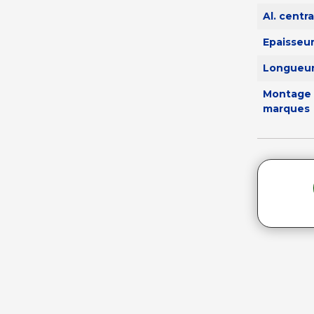
Al. centr
Epaisseu
Longueur
Montage 
marques