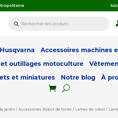
tropolitaine
Sui
Recherche
de
produits
 Husqvarna
Accessoires machines et
et outillages motoculture
Vêtemen
ets et miniatures
Notre blog
À pr
e jardin
/
Accessoires Robot de tonte
/
Lames de robot
/ Lame