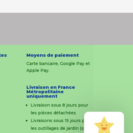
tes
Moyens de paiement
Carte bancaire, Google Pay et
Apple Pay.
Livraison en France
Métropolitaine
uniquement
Livraison sous 8 jours pour
les pièces détachées
Livraisons sous 15 jours pour
les outillages de jardin (sous