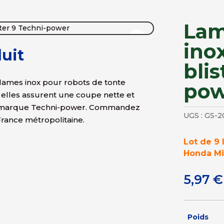
Lam
ino
uit
blis
 lames inox pour robots de tonte
pow
, elles assurent une coupe nette et
 la marque Techni-power. Commandez
UGS :
GS-2
France métropolitaine.
Lot de 9 
Honda Mii
5,97
€
Poids