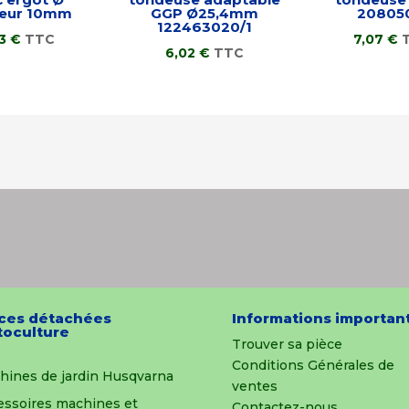
ieur 10mm
GGP Ø25,4mm
20805
122463020/1
43
€
TTC
7,07
€
6,02
€
TTC
ces détachées
Informations importan
oculture
Trouver sa pièce
Conditions Générales de
hines de jardin Husqvarna
ventes
essoires machines et
Contactez-nous