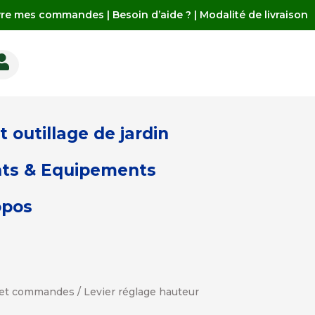
vre mes commandes
|
Besoin d’aide ?
|
Modalité de livraison

 outillage de jardin
ts & Equipements
opos
n et commandes
/ Levier réglage hauteur