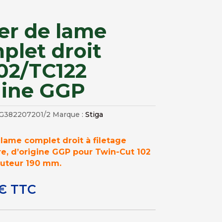
ier de lame
plet droit
02/TC122
gine GGP
G382207201/2
Marque :
Stiga
 lame complet droit à filetage
re, d’origine GGP pour Twin-Cut 102
auteur 190 mm.
€
TTC