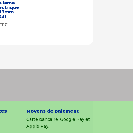
e lame
ectrique
t 17mm
031
TTC
tes
Moyens de paiement
Carte bancaire, Google Pay et
Apple Pay.