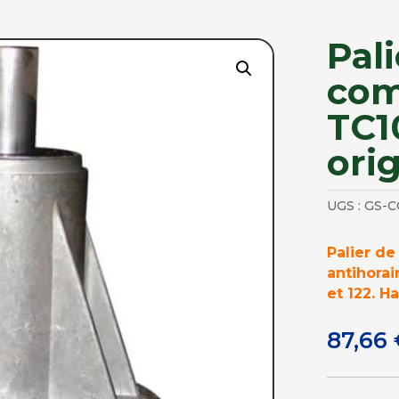
Pal
com
TC1
ori
UGS :
GS-C
Palier de
antihorai
et 122. H
87,66