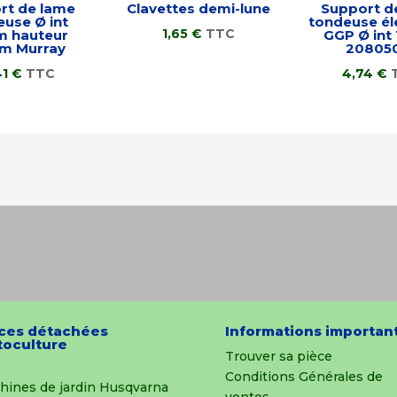
rt de lame
Clavettes demi-lune
Support d
euse Ø int
tondeuse él
1,65
€
TTC
 hauteur
GGP Ø in
m Murray
20805
41
€
TTC
4,74
€
ces détachées
Informations importan
oculture
Trouver sa pièce
Conditions Générales de
hines de jardin Husqvarna