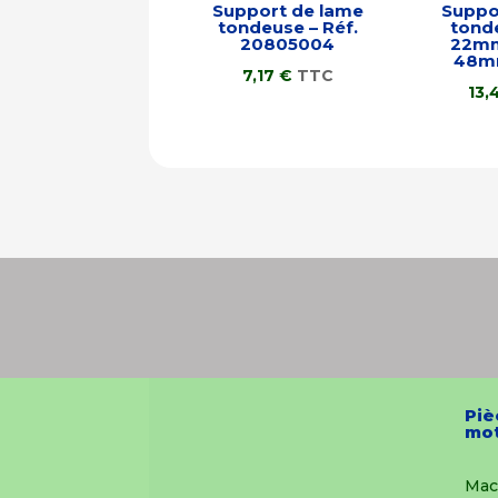
Support de lame
Suppo
tondeuse – Réf.
tond
20805004
22mm
48m
7,17
€
TTC
13,
Piè
mot
Mac