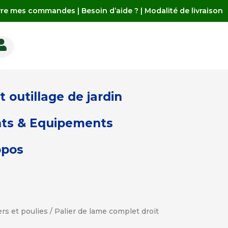
vre mes commandes
|
Besoin d’aide ?
|
Modalité de livraison

 outillage de jardin
ts & Equipements
opos
rs et poulies
/ Palier de lame complet droit