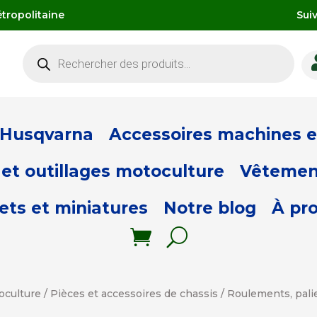
tropolitaine
Sui
Recherche
de
produits
 Husqvarna
Accessoires machines et
et outillages motoculture
Vêtemen
ets et miniatures
Notre blog
À pr
oculture
/
Pièces et accessoires de chassis
/
Roulements, palie