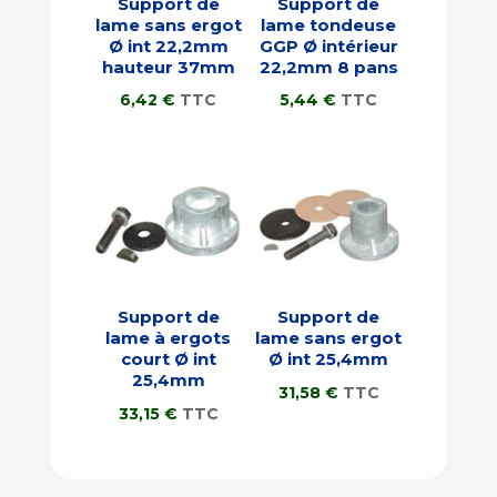
Support de
Support de
lame sans ergot
lame tondeuse
Ø int 22,2mm
GGP Ø intérieur
hauteur 37mm
22,2mm 8 pans
6,42
€
TTC
5,44
€
TTC
Support de
Support de
lame à ergots
lame sans ergot
court Ø int
Ø int 25,4mm
25,4mm
31,58
€
TTC
33,15
€
TTC