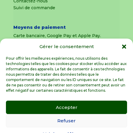
Contactez-nous
Suivi de commande
Moyens de paiement
Carte bancaire, Google Pay et Apple Pay.
Gérer le consentement
Livraison en France Métropolitaine
uniquement
Pour offrir les meilleures expériences, nous utilisons des
technologies telles que les cookies pour stocker et/ou accéder aux
Livraison sous 8 jours pour les pièces
informations des appareils. Le fait de consentir à ces technologies
détachées
nous permettra de traiter des données telles que le
comportement de navigation ou les ID uniques sur ce site. Le fait
Livraisons sous 15 jours pour les outillages de
de ne pas consentir ou de retirer son consentement peut avoir un
jardin (sous réserve de stock disponible)
effet négatif sur certaines caractéristiques et fonctions.
Accepter
Spécialiste de la pièce détachée motoculture
en France Métropolitaine
Refuser