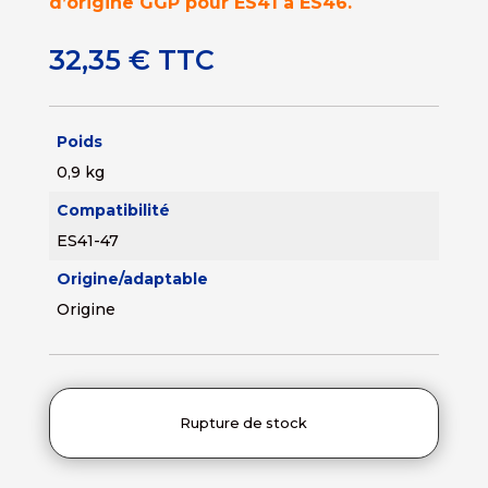
d’origine GGP pour ES41 à ES46.
32,35
€
TTC
Poids
0,9 kg
Compatibilité
ES41-47
Origine/adaptable
Origine
Rupture de stock