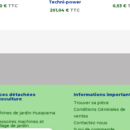
Techni-power
90
€
TTC
0,53
€
201,04
€
TTC
ces détachées
Informations importan
oculture
Trouver sa pièce
Conditions Générales de
hines de jardin Husqvarna
ventes
essoires machines et
Contactez-nous
llage de jardin
Suivi de commande