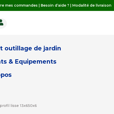
vre mes commandes
|
Besoin d’aide ?
|
Modalité de livraison

 outillage de jardin
ts & Equipements
opos
profil lisse 13x650x6