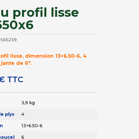
 profil lisse
650x6
1565239
ofil lisse, dimension 13×6.50-6, 4
 jante de 6″.
€
TTC
3,9 kg
e plys
4
n
13×6.50-6
pouce)
6