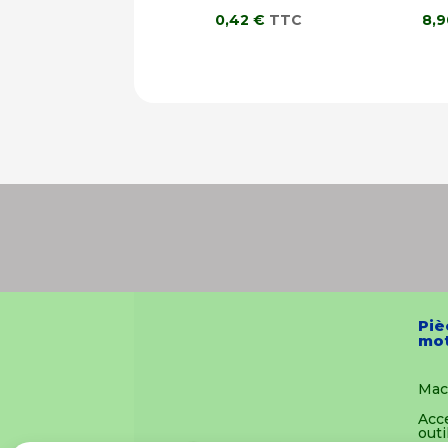
0,42
€
TTC
8,
Piè
mot
Mac
Acc
outi