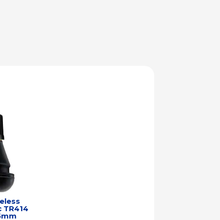
eless
c TR414
,5mm