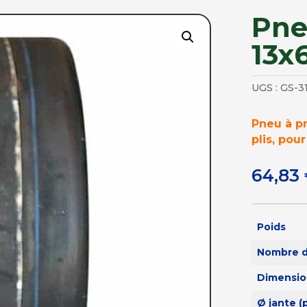
Pneu
13x
UGS :
GS-3
Pneu à pr
plis, pour
64,83
Poids
Nombre d
Dimensio
Ø jante (