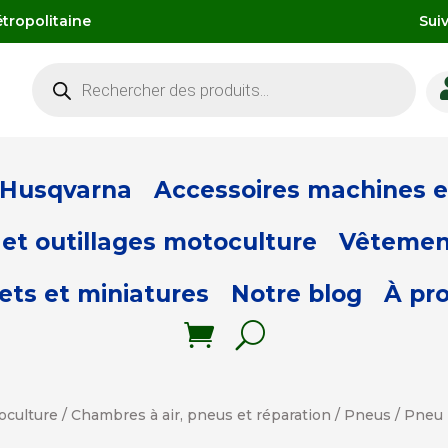
tropolitaine
Sui
Recherche
de
produits
 Husqvarna
Accessoires machines et
et outillages motoculture
Vêtemen
ets et miniatures
Notre blog
À pr
oculture
/
Chambres à air, pneus et réparation
/
Pneus
/ Pneu 