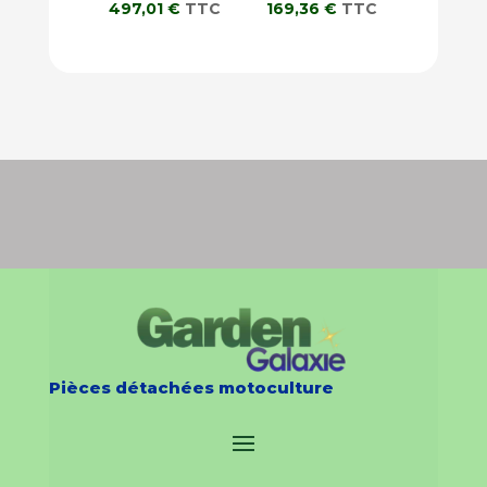
497,01
€
TTC
169,36
€
TTC
Pièces détachées motoculture