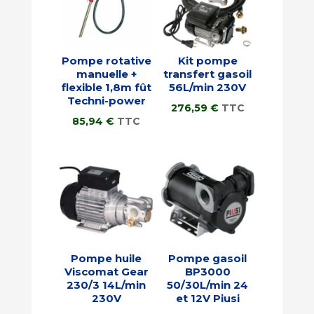
Pompe rotative
Kit pompe
manuelle +
transfert gasoil
flexible 1,8m fût
56L/min 230V
Techni-power
276,59
€
TTC
85,94
€
TTC
Pompe huile
Pompe gasoil
Viscomat Gear
BP3000
230/3 14L/min
50/30L/min 24
230V
et 12V Piusi