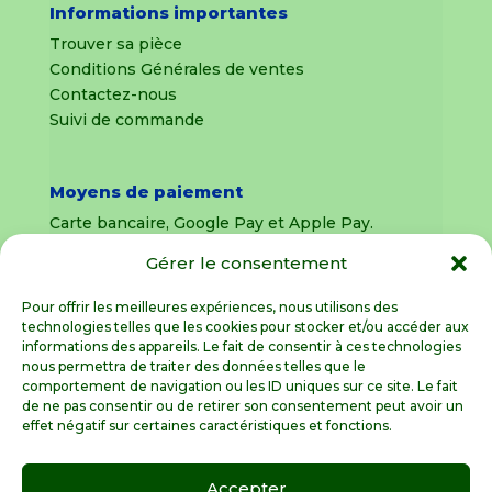
Informations importantes
Trouver sa pièce
Conditions Générales de ventes
Contactez-nous
Suivi de commande
Moyens de paiement
Carte bancaire, Google Pay et Apple Pay.
Gérer le consentement
Livraison en France Métropolitaine
uniquement
Pour offrir les meilleures expériences, nous utilisons des
technologies telles que les cookies pour stocker et/ou accéder aux
Livraison sous 8 jours pour les pièces
informations des appareils. Le fait de consentir à ces technologies
détachées
nous permettra de traiter des données telles que le
comportement de navigation ou les ID uniques sur ce site. Le fait
Livraisons sous 15 jours pour les outillages de
de ne pas consentir ou de retirer son consentement peut avoir un
jardin (sous réserve de stock disponible)
effet négatif sur certaines caractéristiques et fonctions.
Accepter