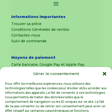
Informations importantes
Trouver sa pièce
Conditions Générales de ventes
Contactez-nous
Suivi de commande
Moyens de paiement
Carte bancaire, Google Pay et Apple Pay.
Gérer le consentement
Livraison en France Métropolitaine
uniquement
Pour offrir les meilleures expériences, nous utilisons des
technologies telles que les cookies pour stocker et/ou accéder aux
Livraison sous 8 jours pour les pièces
informations des appareils. Le fait de consentir à ces technologies
détachées
nous permettra de traiter des données telles que le
comportement de navigation ou les ID uniques sur ce site. Le fait
Livraisons sous 15 jours pour les outillages de
de ne pas consentir ou de retirer son consentement peut avoir un
jardin (sous réserve de stock disponible)
effet négatif sur certaines caractéristiques et fonctions.