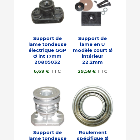
Support de
Support de
lame tondeuse
lame en U
électrique GGP
modèle court Ø
Ø int 17mm
intérieur
20805032
22,2mm
6,69
€
TTC
29,58
€
TTC
Support de
Roulement
lame tondeuse
spécifique Ø