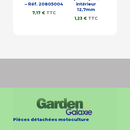
– Réf. 20805004
intérieur
12,7mm
7,17
€
TTC
1,23
€
TTC
Pièces détachées motoculture