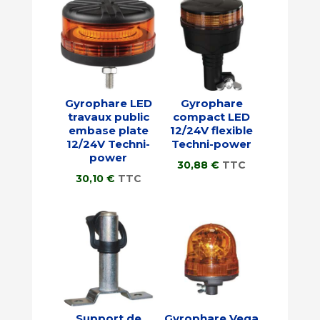
Gyrophare LED
Gyrophare
travaux public
compact LED
embase plate
12/24V flexible
12/24V Techni-
Techni-power
power
30,88
€
TTC
30,10
€
TTC
Support de
Gyrophare Vega