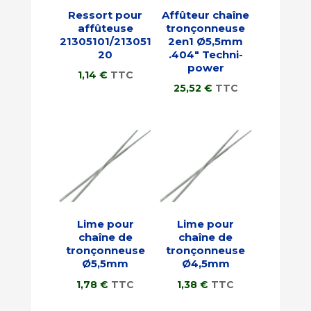
Ressort pour
Affûteur chaîne
affûteuse
tronçonneuse
21305101/213051
2en1 Ø5,5mm
20
.404″ Techni-
power
1,14
€
TTC
25,52
€
TTC
Lime pour
Lime pour
chaîne de
chaîne de
tronçonneuse
tronçonneuse
Ø5,5mm
Ø4,5mm
1,78
€
TTC
1,38
€
TTC