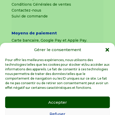
Conditions Générales de ventes
Contactez-nous
Suivi de commande
Moyens de paiement
Carte bancaire, Google Pay et Apple Pay.
Gérer le consentement
Livraison en France Métropolitaine
uniquement
Pour offrir les meilleures expériences, nous utilisons des
technologies telles que les cookies pour stocker et/ou accéder aux
Livraison sous 8 jours pour les pièces
informations des appareils. Le fait de consentir à ces technologies
détachées
nous permettra de traiter des données telles que le
comportement de navigation ou les ID uniques sur ce site. Le fait
Livraisons sous 15 jours pour les outillages de
de ne pas consentir ou de retirer son consentement peut avoir un
jardin (sous réserve de stock disponible)
effet négatif sur certaines caractéristiques et fonctions.
Accepter
Spécialiste de la pièce détachée motoculture
en France Métropolitaine
Refuser