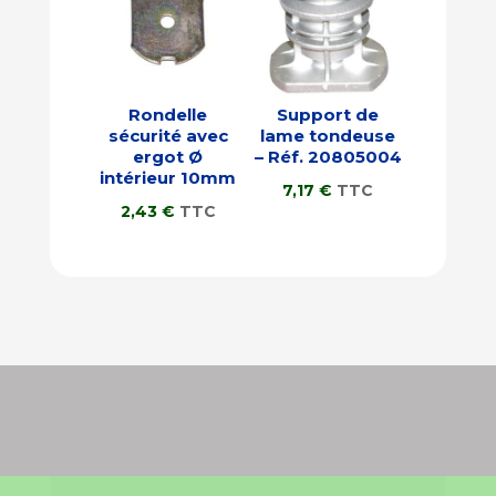
Rondelle
Support de
sécurité avec
lame tondeuse
ergot Ø
– Réf. 20805004
intérieur 10mm
7,17
€
TTC
2,43
€
TTC