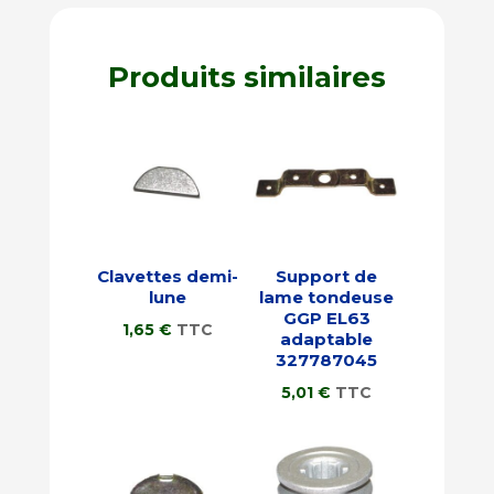
Produits similaires
Clavettes demi-
Support de
lune
lame tondeuse
GGP EL63
1,65
€
TTC
adaptable
327787045
5,01
€
TTC