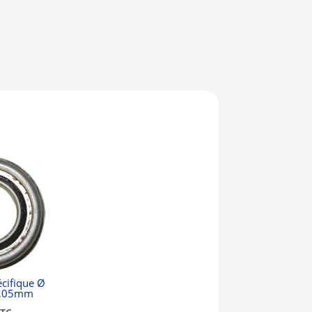
cifique Ø
19,05mm