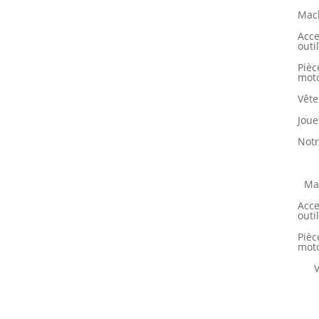
Mach
Acce
outi
Pièc
moto
Vêt
Joue
Notr
Ma
Acce
outi
Pièc
moto