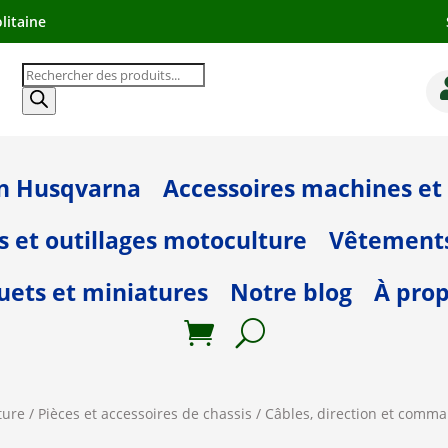
litaine
Recherche
de
produits
in Husqvarna
Accessoires machines et 
s et outillages motoculture
Vêtement
uets et miniatures
Notre blog
À pro
ture
/
Pièces et accessoires de chassis
/
Câbles, direction et comm