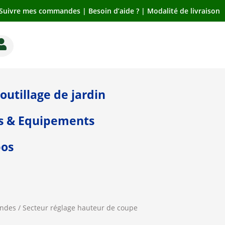
Suivre mes commandes
|
Besoin d’aide ?
|
Modalité de livraison

outillage de jardin
s & Equipements
pos
andes
/ Secteur réglage hauteur de coupe