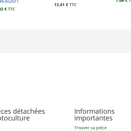
7,06
€
463020/1
13,41
€
TTC
02
€
TTC
èces détachées
Informations
toculture
importantes
Trouver sa pièce