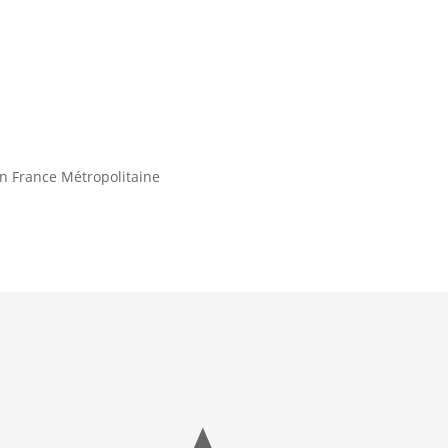
en France Métropolitaine
© GardenGalaxie 2026 |
Men