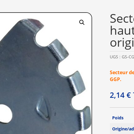
Sect
hau
orig
UGS :
GS-CG
Secteur de
GGP.
2,14
€
Poids
Origine/a