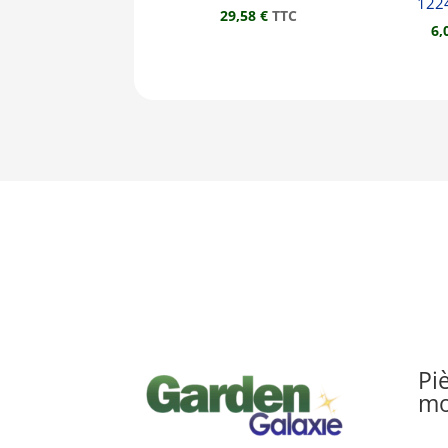
122
29,58
€
TTC
6,
Pi
mo