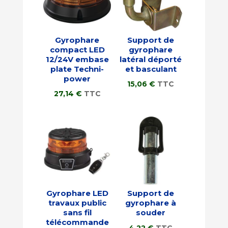
Gyrophare
Support de
compact LED
gyrophare
12/24V embase
latéral déporté
plate Techni-
et basculant
power
15,06
€
TTC
27,14
€
TTC
Gyrophare LED
Support de
travaux public
gyrophare à
sans fil
souder
télécommande
4,22
€
TTC