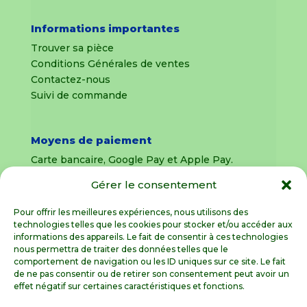
Informations importantes
Trouver sa pièce
Conditions Générales de ventes
Contactez-nous
Suivi de commande
Moyens de paiement
Carte bancaire, Google Pay et Apple Pay.
Gérer le consentement
Livraison en France Métropolitaine
uniquement
Pour offrir les meilleures expériences, nous utilisons des
technologies telles que les cookies pour stocker et/ou accéder aux
Livraison sous 8 jours pour les pièces
informations des appareils. Le fait de consentir à ces technologies
détachées
nous permettra de traiter des données telles que le
comportement de navigation ou les ID uniques sur ce site. Le fait
Livraisons sous 15 jours pour les outillages de
de ne pas consentir ou de retirer son consentement peut avoir un
jardin (sous réserve de stock disponible)
effet négatif sur certaines caractéristiques et fonctions.