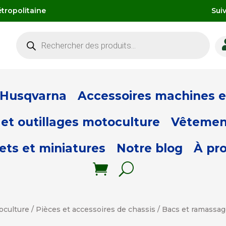
tropolitaine
Sui
Recherche
de
produits
 Husqvarna
Accessoires machines et
et outillages motoculture
Vêtemen
ets et miniatures
Notre blog
À pr
oculture
/
Pièces et accessoires de chassis
/
Bacs et ramassa