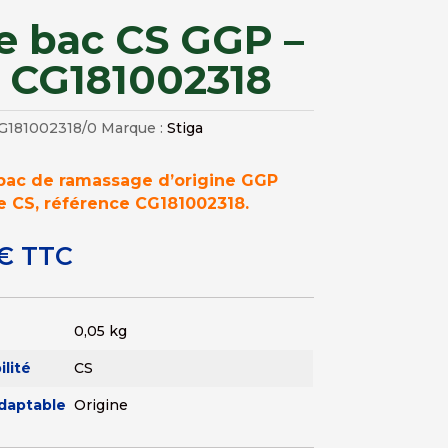
le bac CS GGP –
. CG181002318
G181002318/0
Marque :
Stiga
 bac de ramassage d’origine GGP
e CS, référence CG181002318.
€
TTC
0,05 kg
lité
CS
adaptable
Origine