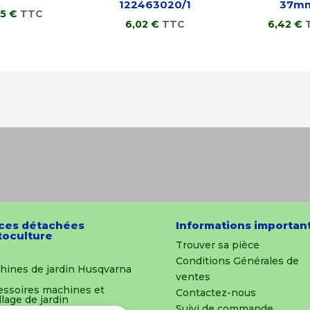
122463020/1
37m
15
€
TTC
6,02
€
TTC
6,42
€
ces détachées
Informations importan
oculture
Trouver sa pièce
Conditions Générales de
hines de jardin Husqvarna
ventes
essoires machines et
Contactez-nous
llage de jardin
Suivi de commande