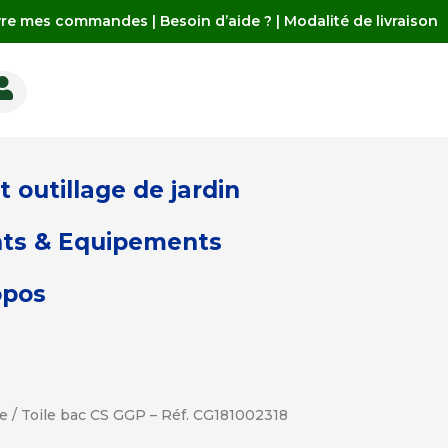
vre mes commandes
|
Besoin d’aide ?
|
Modalité de livraison

 outillage de jardin
ts & Equipements
opos
ge
/ Toile bac CS GGP – Réf. CG181002318