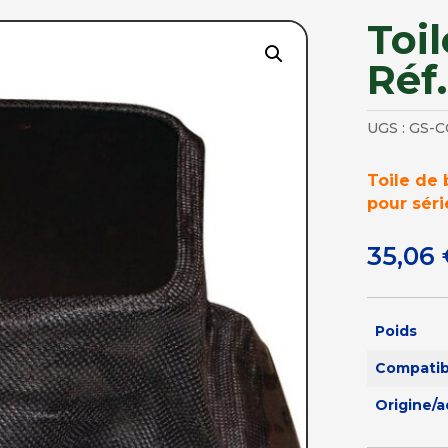
Toi
Réf
UGS :
GS-C
Toile de
pour séri
35,06
Poids
Compatibi
Origine/