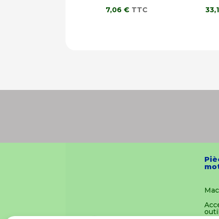
7,06
€
TTC
33,
Piè
mot
Mac
Acc
outi