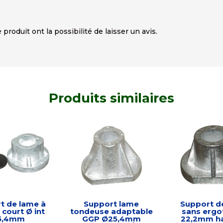
produit ont la possibilité de laisser un avis.
Produits similaires
t de lame à
Support lame
Support d
 court Ø int
tondeuse adaptable
sans ergot
5,4mm
GGP Ø25,4mm
22,2mm h