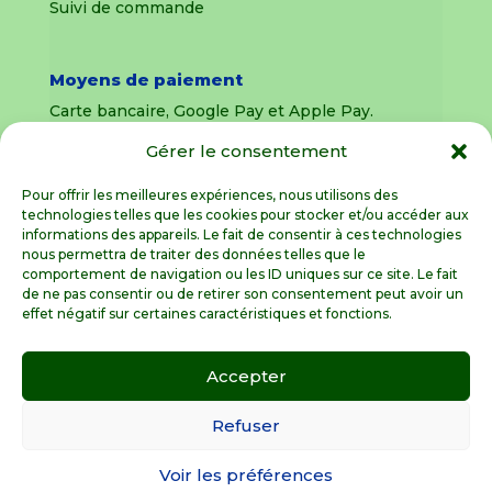
Suivi de commande
Moyens de paiement
Carte bancaire, Google Pay et Apple Pay.
Gérer le consentement
Livraison en France Métropolitaine
uniquement
Pour offrir les meilleures expériences, nous utilisons des
technologies telles que les cookies pour stocker et/ou accéder aux
Livraison sous 8 jours pour les pièces
informations des appareils. Le fait de consentir à ces technologies
détachées
nous permettra de traiter des données telles que le
comportement de navigation ou les ID uniques sur ce site. Le fait
Livraisons sous 15 jours pour les outillages de
de ne pas consentir ou de retirer son consentement peut avoir un
jardin (sous réserve de stock disponible)
effet négatif sur certaines caractéristiques et fonctions.
Accepter
Spécialiste de la pièce détachée motoculture
en France Métropolitaine
Refuser
Voir les préférences
© GardenGalaxie 2026 |
Mentions légales
|