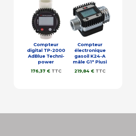
Compteur
Compteur
digital TP-2000
électronique
AdBlue Techni-
gasoil K24-A
power
mâle G1″ Piusi
176,37
€
TTC
219,84
€
TTC