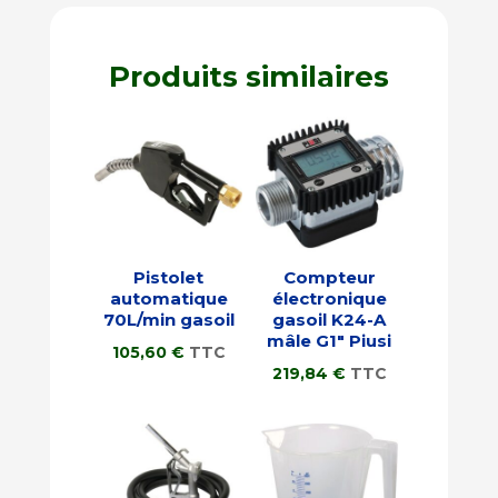
Produits similaires
Pistolet
Compteur
automatique
électronique
70L/min gasoil
gasoil K24-A
mâle G1″ Piusi
105,60
€
TTC
219,84
€
TTC