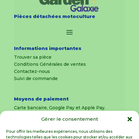
Pièces détachées motoculture
Informations importantes
Trouver sa pièce
Conditions Générales de ventes
Contactez-nous
Suivi de commande
Moyens de paiement
Carte bancaire, Google Pay et Apple Pay.
Gérer le consentement
Livraison en France Métropolitaine
uniquement
Pour offrir les meilleures expériences, nous utilisons des
technologies telles que les cookies pour stocker et/ou accéder aux