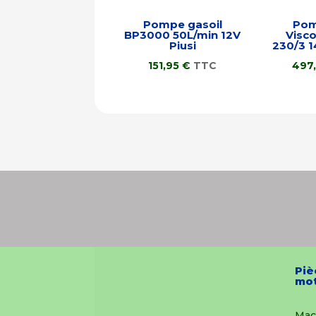
Pompe gasoil
Pom
BP3000 50L/min 12V
Visc
Piusi
230/3 1
151,95
€
TTC
497
Piè
mot
Mac