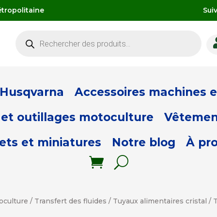
tropolitaine
Sui
Recherche
de
produits
 Husqvarna
Accessoires machines et
et outillages motoculture
Vêtemen
ets et miniatures
Notre blog
À pr
oculture
/
Transfert des fluides
/
Tuyaux alimentaires cristal
/ 