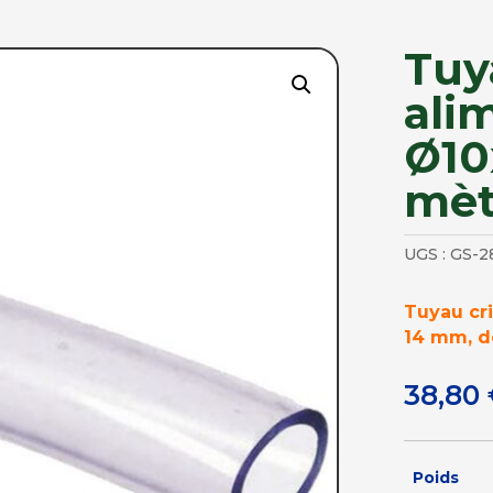
Tuy
ali
Ø10
mèt
UGS :
GS-2
Tuyau cri
14 mm, de
38,80
Poids