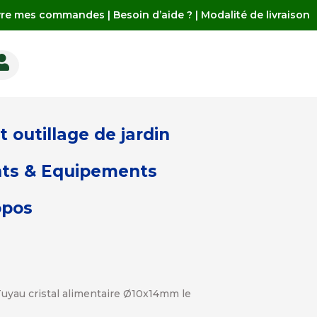
vre mes commandes
|
Besoin d’aide ?
|
Modalité de livraison

 outillage de jardin
ts & Equipements
opos
Tuyau cristal alimentaire Ø10x14mm le