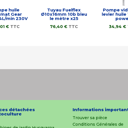
pe huile
Tuyau Fuelflex
Pompe vide
omat Gear
Ø10x16mm 10b bleu
levier huile
4L/min 230V
le mètre x25
powe
,01
€
TTC
76,40
€
TTC
34,94
€
ces détachées
Informations importan
oculture
Trouver sa pièce
Conditions Générales de
hines de jardin Husqvarna