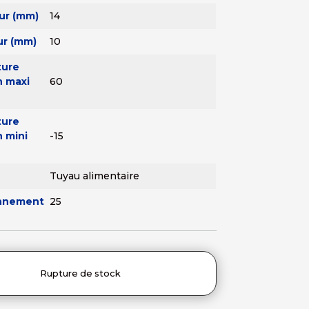
ur (mm)
14
ur (mm)
10
ture
n maxi
60
ture
n mini
-15
Tuyau alimentaire
onnement
25
Rupture de stock