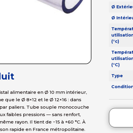
Ø Extérie
Ø Intérie
Tempéra
utilisatio
(°c)
Tempéra
utilisatio
(°C)
uit
Type
Conditi
stal alimentaire en Ø 10 mm intérieur,
 que le Ø 8×12 et le Ø 12×16 : dans
re par paliers. Tube souple monocouche
ux faibles pressions — sans renfort,
me rayon. Il tient de −15 à +60 °C. À
on rapide en France métropolitaine.