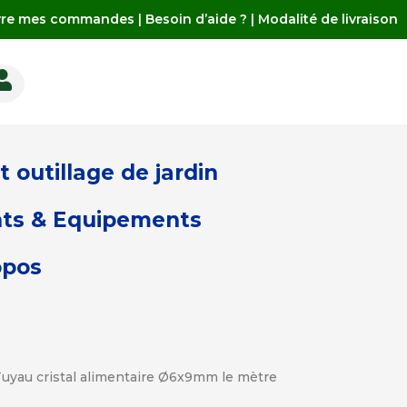
vre mes commandes
|
Besoin d’aide ?
|
Modalité de livraison

 outillage de jardin
ts & Equipements
opos
Tuyau cristal alimentaire Ø6x9mm le mètre