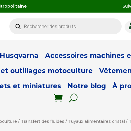
tropolitaine
Sui
Recherche
de
produits
 Husqvarna
Accessoires machines et
et outillages motoculture
Vêtemen
ets et miniatures
Notre blog
À pr
oculture
/
Transfert des fluides
/
Tuyaux alimentaires cristal
/ 