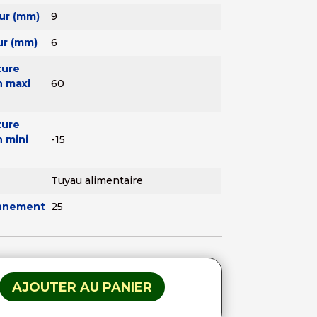
ur (mm)
9
ur (mm)
6
ture
n maxi
60
ture
n mini
-15
Tuyau alimentaire
onnement
25
AJOUTER AU PANIER