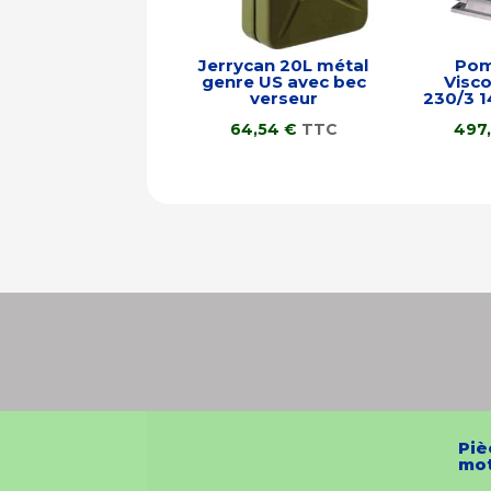
Jerrycan 20L métal
Pom
genre US avec bec
Visc
verseur
230/3 1
64,54
€
TTC
497
Piè
mot