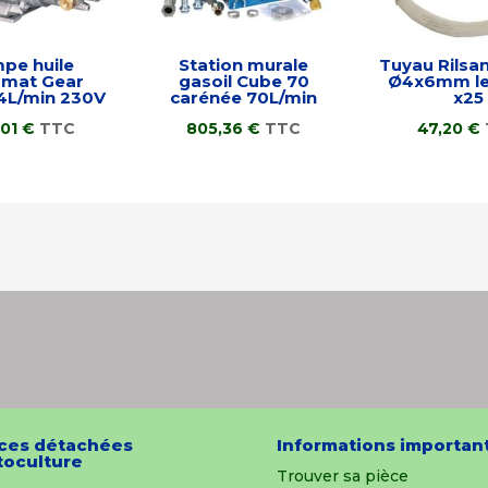
pe huile
Station murale
Tuyau Rilsan
omat Gear
gasoil Cube 70
Ø4x6mm le
4L/min 230V
carénée 70L/min
x25
,01
€
TTC
805,36
€
TTC
47,20
€
ces détachées
Informations importan
oculture
Trouver sa pièce