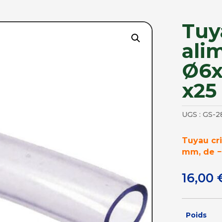
Tuy
ali
Ø6x
x25
UGS :
GS-2
Tuyau cri
mm, de −
16,00
Poids