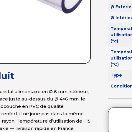
Ø Extérie
Ø Intérie
Tempéra
utilisatio
(°c)
Tempéra
utilisatio
(°C)
uit
Type
Conditi
ristal alimentaire en Ø 6 mm intérieur,
lace juste au-dessus du Ø 4×6 mm, le
nocouche en PVC de qualité
s renfort, il ne joue pas dans la même
ayon. Température d’utilisation de −15
ie — livraison rapide en France