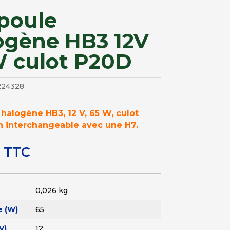
poule
ogène HB3 12V
 culot P20D
224328
alogène HB3, 12 V, 65 W, culot
n interchangeable avec une H7.
TTC
0,026 kg
e (W)
65
V)
12