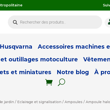
tropolitaine
Sui
Recherche
de
produits
 Husqvarna
Accessoires machines et
et outillages motoculture
Vêtemen
ets et miniatures
Notre blog
À pr
e jardin
/
Eclairage et signalisation
/
Ampoules
/ Ampoule hal