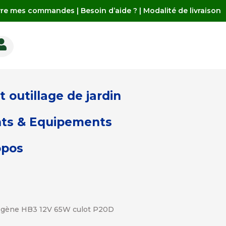
vre mes commandes
|
Besoin d’aide ?
|
Modalité de livraison

 outillage de jardin
ts & Equipements
opos
ogène HB3 12V 65W culot P20D