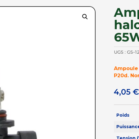
Am
hal
65W
UGS :
GS-1
Ampoule h
P20d. No
4,05
€
Poids
Puissanc
Tension (