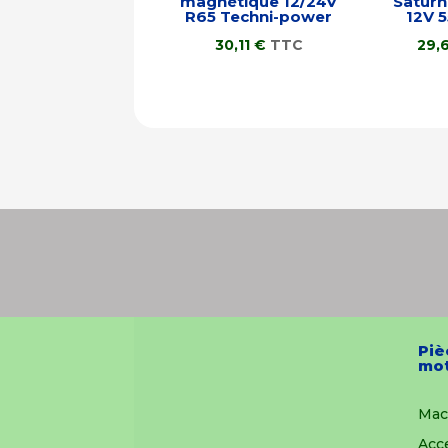
magnétique 12/24V
Saturne
R65 Techni-power
12V 
30,11
€
TTC
29,
Piè
mot
Mac
Acc