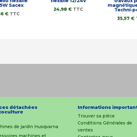
llo flexible
flexible 12/24V
travaux p
55W Sacex
magnétique
24,98
€
TTC
Techni-
66
€
TTC
35,57
€
ces détachées
Informations importan
oculture
Trouver sa pièce
Conditions Générales de
hines de jardin Husqvarna
ventes
essoires machines et