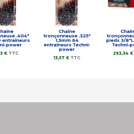
haîne
Chaîne
Chaî
neuse .404″
tronçonneuse .325″
tronçonne
0 entraîneurs
1,5mm 64
pieds 3/8″L
ni-power
entraîneurs Techni-
Techni-
power
33
€
TTC
293,34
€
13,57
€
TTC