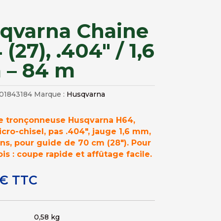
qvarna Chaine
(27), .404″ / 1,6
– 84 m
01843184
Marque :
Husqvarna
e tronçonneuse Husqvarna H64,
ro-chisel, pas .404″, jauge 1,6 mm,
ns, pour guide de 70 cm (28″). Pour
ois : coupe rapide et affûtage facile.
€
TTC
0,58 kg