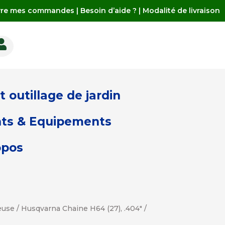
vre mes commandes
|
Besoin d’aide ?
|
Modalité de livraison

 outillage de jardin
ts & Equipements
opos
euse
/ Husqvarna Chaine H64 (27), .404″ /