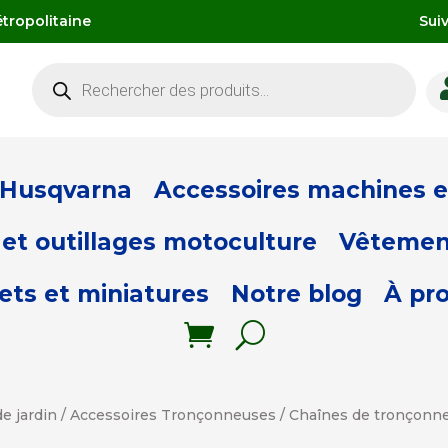
tropolitaine
Sui
Recherche
de
produits
 Husqvarna
Accessoires machines et
et outillages motoculture
Vêtemen
ets et miniatures
Notre blog
À pr
e jardin
/
Accessoires Tronçonneuses
/
Chaînes de tronçonn