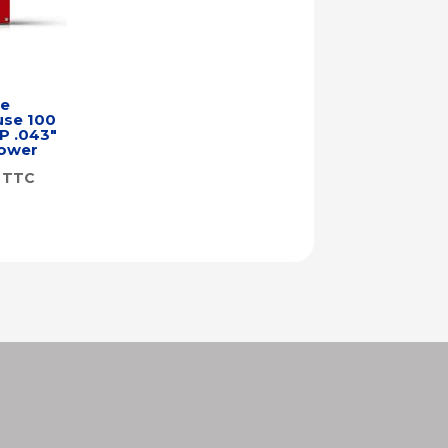
ne
use 100
P .043″
power
TTC