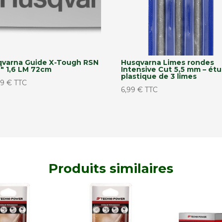
qvarna Guide X-Tough RSN
Husqvarna Limes rondes
″ 1,6 LM 72cm
Intensive Cut 5,5 mm – étu
plastique de 3 limes
99
€
TTC
6,99
€
TTC
Produits similaires