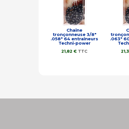
Chaîne
C
tronçonneuse 3/8″
tronçon
.058″ 64 entraîneurs
.063″ 6
Techni-power
Tech
21,82
€
TTC
21,