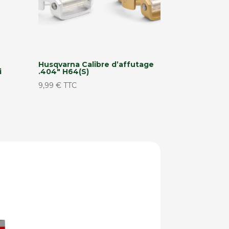
Husqvarna Calibre d’affutage
i
.404″ H64(S)
9,99
€
TTC