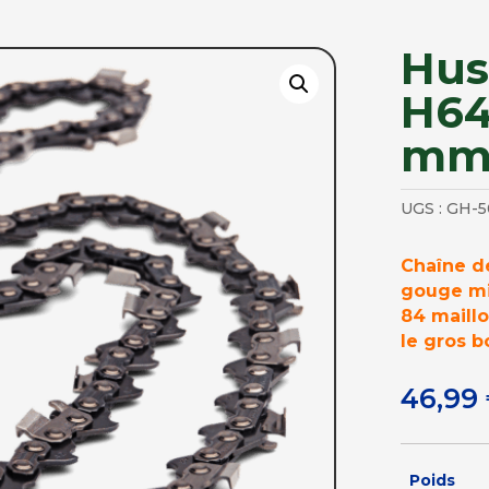
Hus
H64 
mm 
UGS :
GH-5
Chaîne d
gouge mic
84 maillo
le gros b
46,99
Poids