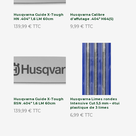
Husqvarna Guide X-Tough
Husqvarna Calibre
HN .404″ 1,6 LM 60cm
d’affutage .404″ H64(S)
139,99
€
TTC
9,99
€
TTC
Husqvarna Guide X-Tough
Husqvarna Limes rondes
RSN .404″ 1,6 LM 60cm
Intensive Cut 5,5 mm – étui
plastique de 3 limes
139,99
€
TTC
6,99
€
TTC