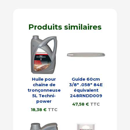
Produits similaires
Huile pour
Guide 60cm
chaîne de
3/8″ .058″ 84E
tronçonneuse
équivalent
5L Techni-
248RNDD009
power
47,58
€
TTC
18,38
€
TTC