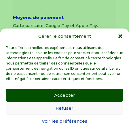
Moyens de paiement
Carte bancaire, Google Pay et Apple Pay.
Gérer le consentement
Livraison en France Métropolitaine
uniquement
Pour offrir les meilleures expériences, nous utilisons des
technologies telles que les cookies pour stocker et/ou accéder aux
Livraison sous 8 jours pour les pièces
informations des appareils. Le fait de consentir à ces technologies
détachées
nous permettra de traiter des données telles que le
comportement de navigation ou les ID uniques sur ce site. Le fait
Livraisons sous 15 jours pour les outillages de
de ne pas consentir ou de retirer son consentement peut avoir un
jardin (sous réserve de stock disponible)
effet négatif sur certaines caractéristiques et fonctions.
Accepter
Spécialiste de la pièce détachée motoculture
en France Métropolitaine
Refuser
Voir les préférences
© GardenGalaxie 2026 |
Mentions légales
|
Conditions Générales de Vente
|
Besoin d’aide