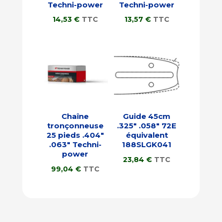
Techni-power
Techni-power
14,53
€
TTC
13,57
€
TTC
Chaîne
Guide 45cm
tronçonneuse
.325″ .058″ 72E
25 pieds .404″
équivalent
.063″ Techni-
188SLGK041
power
23,84
€
TTC
99,04
€
TTC