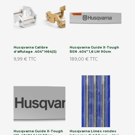
Husqvarna Calibre
Husqvarna Guide X-Tough
d’affutage .404″ H64(S)
RSN .404″ 1,6 LM 90cm
9,99
€
TTC
189,00
€
TTC
Husqvarna Guide X-Tough
Husqvarna Limes rondes