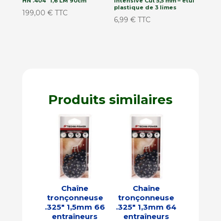
HN .404″ 1,6 LM 90cm
Intensive Cut 5,5 mm – étui
plastique de 3 limes
199,00
€
TTC
6,99
€
TTC
Produits similaires
Chaîne
Chaîne
tronçonneuse
tronçonneuse
.325″ 1,5mm 66
.325″ 1,3mm 64
entraîneurs
entraîneurs