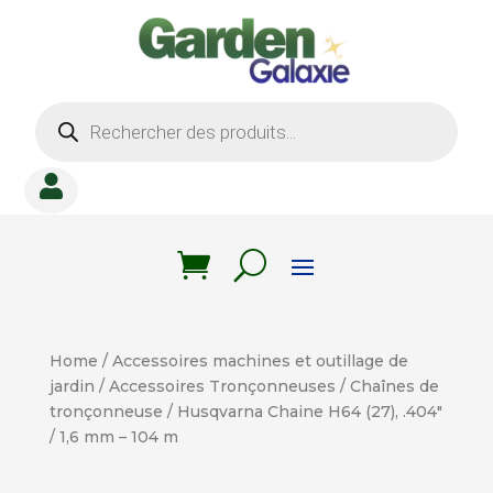
Recherche
de
produits

Home
/
Accessoires machines et outillage de
jardin
/
Accessoires Tronçonneuses
/
Chaînes de
tronçonneuse
/ Husqvarna Chaine H64 (27), .404″
/ 1,6 mm – 104 m