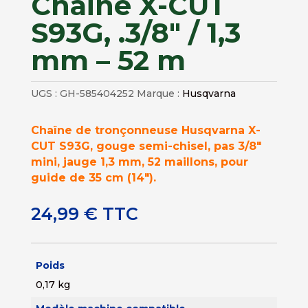
Chaine X-CUT
S93G, .3/8″ / 1,3
mm – 52 m
UGS :
GH-585404252
Marque :
Husqvarna
Chaîne de tronçonneuse Husqvarna X-
CUT S93G, gouge semi-chisel, pas 3/8″
mini, jauge 1,3 mm, 52 maillons, pour
guide de 35 cm (14″).
24,99
€
TTC
Poids
0,17 kg