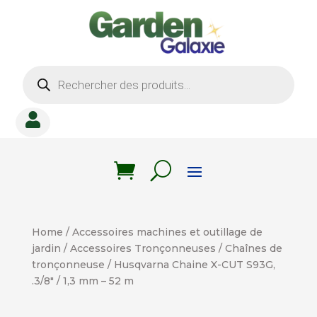
Recherche
de
produits

Home
/
Accessoires machines et outillage de
jardin
/
Accessoires Tronçonneuses
/
Chaînes de
tronçonneuse
/ Husqvarna Chaine X-CUT S93G,
.3/8″ / 1,3 mm – 52 m