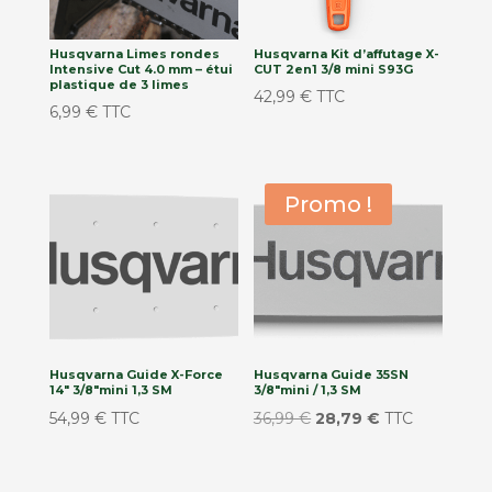
Husqvarna Limes rondes
Husqvarna Kit d’affutage X-
Intensive Cut 4.0 mm – étui
CUT 2en1 3/8 mini S93G
plastique de 3 limes
42,99
€
TTC
6,99
€
TTC
Promo !
Husqvarna Guide X-Force
Husqvarna Guide 35SN
14″ 3/8″mini 1,3 SM
3/8″mini / 1,3 SM
Le
Le
54,99
€
TTC
36,99
€
28,79
€
TTC
prix
prix
initial
actuel