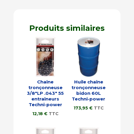
était :
est :
36,99 €.
28,79 €.
Produits similaires
Chaîne
Huile chaîne
tronçonneuse
tronçonneuse
3/8″LP .043″ 55
bidon 60L
entraîneurs
Techni-power
Techni-power
173,95
€
TTC
12,18
€
TTC