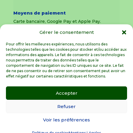
Moyens de paiement
Carte bancaire, Google Pay et Apple Pay.
Gérer le consentement
Livraison en France Métropolitaine
uniquement
Pour offrir les meilleures expériences, nous utilisons des
technologies telles que les cookies pour stocker et/ou accéder aux
Livraison sous 8 jours pour les pièces
informations des appareils. Le fait de consentir à ces technologies
détachées
nous permettra de traiter des données telles que le
comportement de navigation ou les ID uniques sur ce site. Le fait
Livraisons sous 15 jours pour les outillages de
de ne pas consentir ou de retirer son consentement peut avoir un
jardin (sous réserve de stock disponible)
effet négatif sur certaines caractéristiques et fonctions.
Accepter
Spécialiste de la pièce détachée motoculture
en France Métropolitaine
Refuser
Voir les préférences
© GardenGalaxie 2026 |
Mentions légales
|
Conditions Générales de Vente
|
Besoin d’aide
Politique de cookies
Mentions Légales