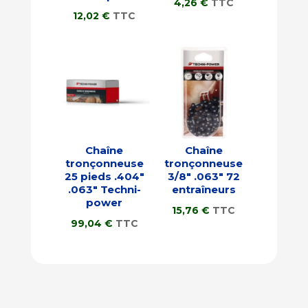
4,26
€
TTC
12,02
€
TTC
Chaîne
Chaîne
tronçonneuse
tronçonneuse
25 pieds .404″
3/8″ .063″ 72
.063″ Techni-
entraîneurs
power
15,76
€
TTC
99,04
€
TTC