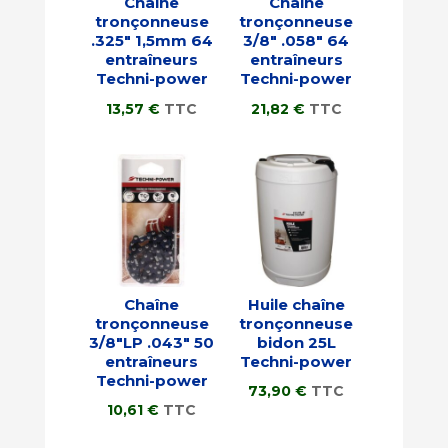
Chaîne
Chaîne
tronçonneuse
tronçonneuse
.325″ 1,5mm 64
3/8″ .058″ 64
entraîneurs
entraîneurs
Techni-power
Techni-power
13,57
€
TTC
21,82
€
TTC
Chaîne
Huile chaîne
tronçonneuse
tronçonneuse
3/8″LP .043″ 50
bidon 25L
entraîneurs
Techni-power
Techni-power
73,90
€
TTC
10,61
€
TTC