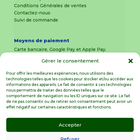
Conditions Générales de ventes
Contactez-nous
Suivi de commande
Moyens de paiement
Carte bancaire, Google Pay et Apple Pay.
Gérer le consentement
Livraison en France Métropolitaine
uniquement
Pour offrir les meilleures expériences, nous utilisons des
technologies telles que les cookies pour stocker et/ou accéder aux
Livraison sous 8 jours pour les pièces
informations des appareils. Le fait de consentir à ces technologies
détachées
nous permettra de traiter des données telles que le
comportement de navigation ou les ID uniques sur ce site. Le fait
Livraisons sous 15 jours pour les outillages de
de ne pas consentir ou de retirer son consentement peut avoir un
jardin (sous réserve de stock disponible)
effet négatif sur certaines caractéristiques et fonctions.
Accepter
Spécialiste de la pièce détachée motoculture
en France Métropolitaine
Refuser