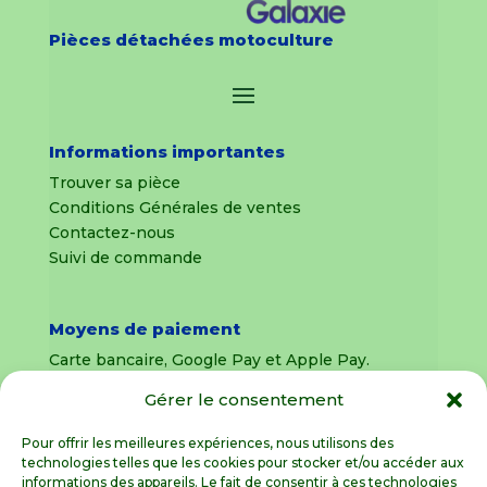
Pièces détachées motoculture
Informations importantes
Trouver sa pièce
Conditions Générales de ventes
Contactez-nous
Suivi de commande
Moyens de paiement
Carte bancaire, Google Pay et Apple Pay.
Gérer le consentement
Livraison en France Métropolitaine
uniquement
Pour offrir les meilleures expériences, nous utilisons des
technologies telles que les cookies pour stocker et/ou accéder aux
Livraison sous 8 jours pour les pièces
informations des appareils. Le fait de consentir à ces technologies