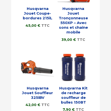
Husqvarna
Husqvarna
Jouet Coupe-
Jouet
bordures 215iL
Tronçonneuse
550XP – Avec
45,00
€
TTC
sons et chaîne
mobile
39,00
€
TTC
Husqvarna
Husqvarna Kit
Jouet Souffleur
de recharge
325iBV
souffleur de
bulles 150BT
42,00
€
TTC
7,90
€
TTC