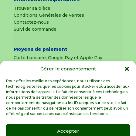
Trouver sa pièce
Conditions Générales de ventes
Contactez-nous
Suivi de commande
Moyens de paiement
Carte bancaire, Google Pay et Apple Pay.
Gérer le consentement
Livraison en France Métropolitaine
uniquement
Pour offrir les meilleures expériences, nous utilisons des
technologies telles que les cookies pour stocker et/ou accéder aux
Livraison sous 8 jours pour les pièces
informations des appareils. Le fait de consentir à ces technologies
détachées
nous permettra de traiter des données telles que le
comportement de navigation ou les ID uniques sur ce site. Le fait
Livraisons sous 15 jours pour les outillages de
de ne pas consentir ou de retirer son consentement peut avoir un
jardin (sous réserve de stock disponible)
effet négatif sur certaines caractéristiques et fonctions.
Accepter
Spécialiste de la pièce détachée motoculture