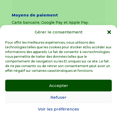
Moyens de paiement
Carte bancaire, Google Pay et Apple Pay.
Gérer le consentement
Livraison en France Métropolitaine
uniquement
Pour offrir les meilleures expériences, nous utilisons des
technologies telles que les cookies pour stocker et/ou accéder aux
Livraison sous 8 jours pour les pièces
informations des appareils. Le fait de consentir à ces technologies
détachées
nous permettra de traiter des données telles que le
comportement de navigation ou les ID uniques sur ce site. Le fait
Livraisons sous 15 jours pour les outillages de
de ne pas consentir ou de retirer son consentement peut avoir un
jardin (sous réserve de stock disponible)
effet négatif sur certaines caractéristiques et fonctions.
Accepter
Spécialiste de la pièce détachée motoculture
en France Métropolitaine
Refuser
Voir les préférences
© GardenGalaxie 2026 |
Mentions légales
|
Conditions Générales de Vente
|
Besoin d’aide