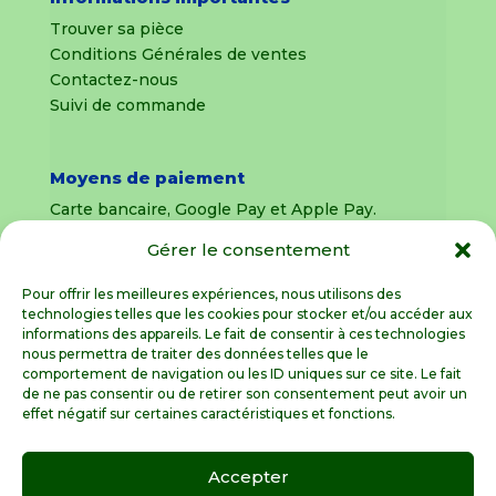
Trouver sa pièce
Conditions Générales de ventes
Contactez-nous
Suivi de commande
Moyens de paiement
Carte bancaire, Google Pay et Apple Pay.
Gérer le consentement
Livraison en France Métropolitaine
uniquement
Pour offrir les meilleures expériences, nous utilisons des
technologies telles que les cookies pour stocker et/ou accéder aux
Livraison sous 8 jours pour les pièces
informations des appareils. Le fait de consentir à ces technologies
détachées
nous permettra de traiter des données telles que le
comportement de navigation ou les ID uniques sur ce site. Le fait
Livraisons sous 15 jours pour les outillages de
de ne pas consentir ou de retirer son consentement peut avoir un
jardin (sous réserve de stock disponible)
effet négatif sur certaines caractéristiques et fonctions.
Accepter
Spécialiste de la pièce détachée motoculture