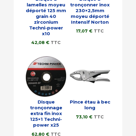
lamelles moyeu
tronçonner inox
déporté 125 mm
230×2,5mm
grain 40
moyeu déporté
zirconium
Intensif Norton
Techni-power
17,07
€
TTC
x10
42,08
€
TTC
Disque
Pince étau à bec
tronçonnage
long
extra fin inox
73,10
€
TTC
125×1 Techni-
power x25
62,80
€
TTC