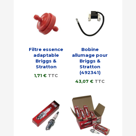
Filtre essence
Bobine
adaptable
allumage pour
Briggs &
Briggs &
Stratton
Stratton
(492341)
1,71
€
TTC
43,07
€
TTC