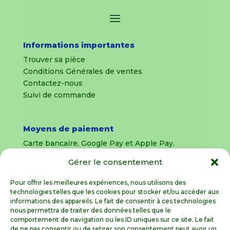
Informations importantes
Trouver sa pièce
Conditions Générales de ventes
Contactez-nous
Suivi de commande
Moyens de paiement
Carte bancaire, Google Pay et Apple Pay.
Gérer le consentement
Livraison en France Métropolitaine
uniquement
Pour offrir les meilleures expériences, nous utilisons des
technologies telles que les cookies pour stocker et/ou accéder aux
Livraison sous 8 jours pour les pièces
informations des appareils. Le fait de consentir à ces technologies
détachées
nous permettra de traiter des données telles que le
comportement de navigation ou les ID uniques sur ce site. Le fait
Livraisons sous 15 jours pour les outillages de
de ne pas consentir ou de retirer son consentement peut avoir un