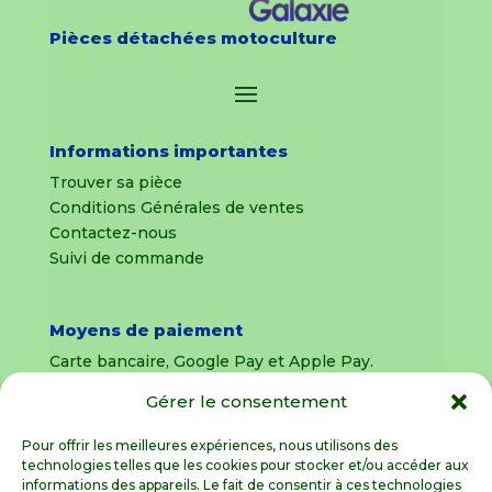
Pièces détachées motoculture
Informations importantes
Trouver sa pièce
Conditions Générales de ventes
Contactez-nous
Suivi de commande
Moyens de paiement
Carte bancaire, Google Pay et Apple Pay.
Gérer le consentement
Livraison en France Métropolitaine
uniquement
Pour offrir les meilleures expériences, nous utilisons des
technologies telles que les cookies pour stocker et/ou accéder aux
Livraison sous 8 jours pour les pièces
informations des appareils. Le fait de consentir à ces technologies